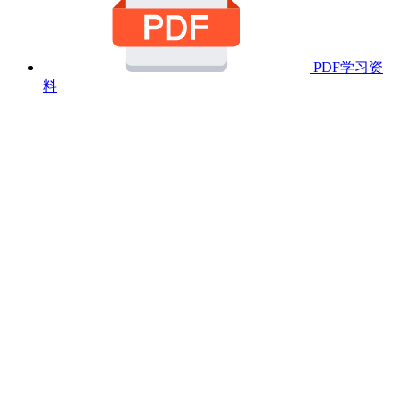
PDF学习资
料