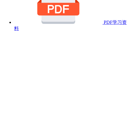
PDF学习资
料