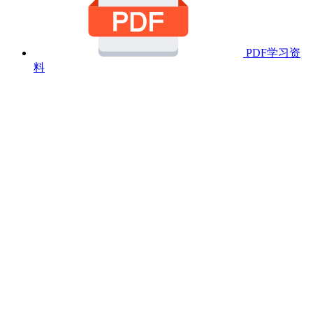
PDF学习资
料