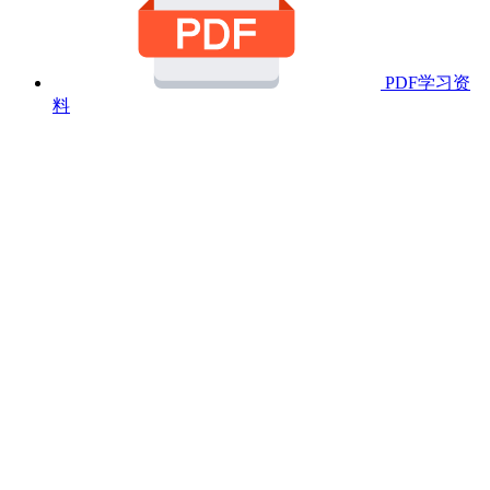
PDF学习资
料