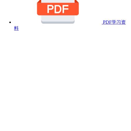
PDF学习资
料