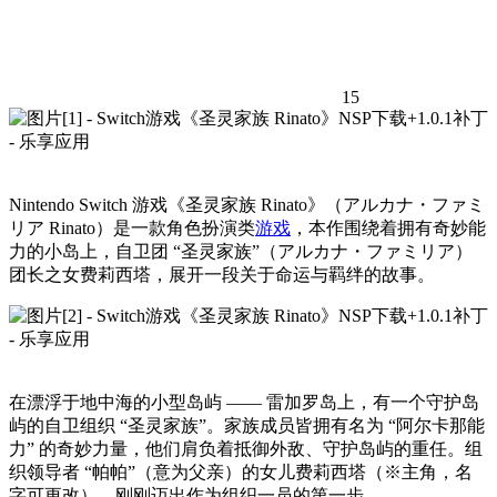
15
Nintendo Switch 游戏《圣灵家族 Rinato》（アルカナ・ファミ
リア Rinato）是一款角色扮演类
游戏
，本作围绕着拥有奇妙能
力的小岛上，自卫团 “圣灵家族”（アルカナ・ファミリア）
团长之女费莉西塔，展开一段关于命运与羁绊的故事。
在漂浮于地中海的小型岛屿 —— 雷加罗岛上，有一个守护岛
屿的自卫组织 “圣灵家族”。家族成员皆拥有名为 “阿尔卡那能
力” 的奇妙力量，他们肩负着抵御外敌、守护岛屿的重任。组
织领导者 “帕帕”（意为父亲）的女儿费莉西塔（※主角，名
字可更改），刚刚迈出作为组织一员的第一步。