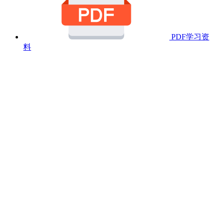
PDF学习资
料