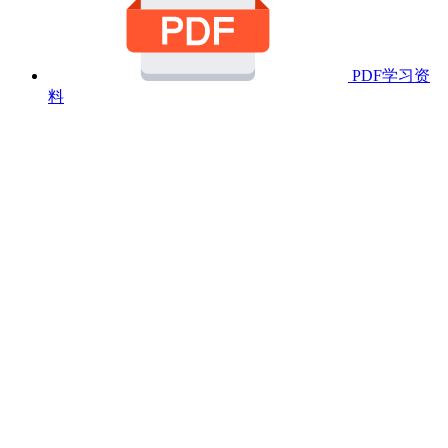
PDF学习资
料