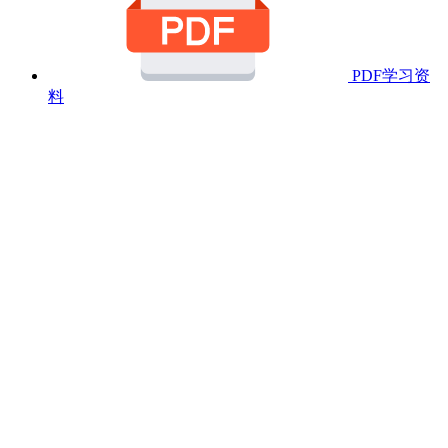
PDF学习资
料