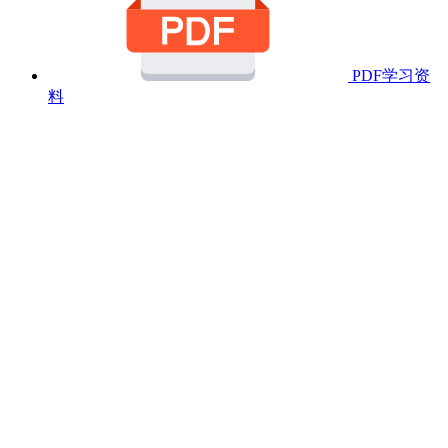
PDF学习资
料