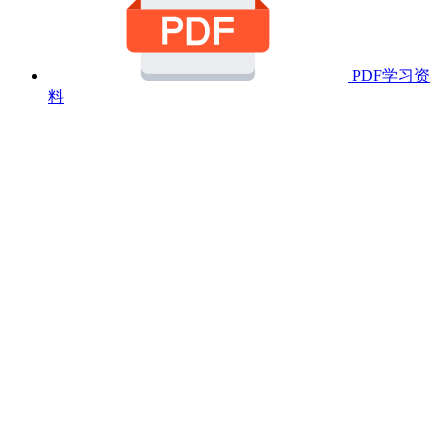
PDF学习资
料