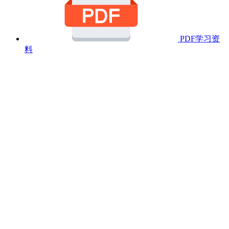
PDF学习资
料