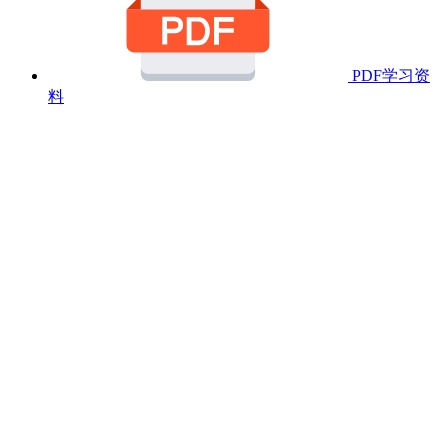
PDF学习资
料