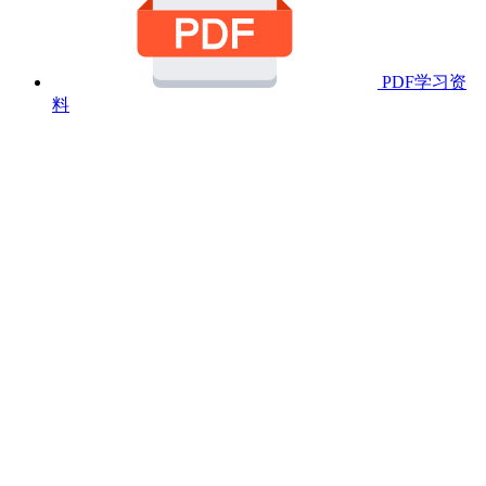
PDF学习资
料