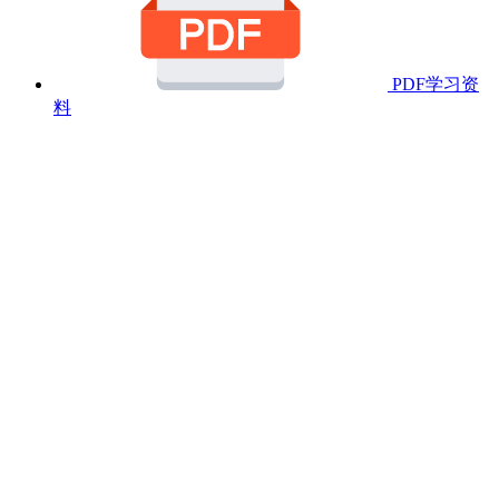
PDF学习资
料