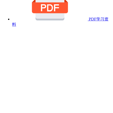
PDF学习资
料