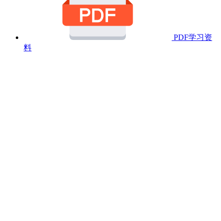
PDF学习资
料