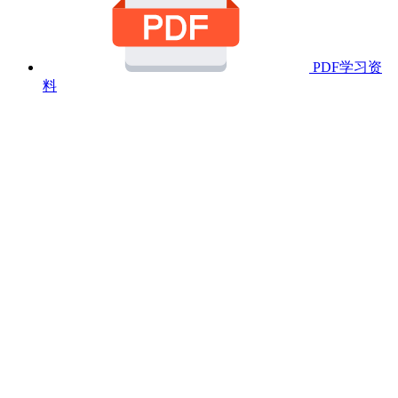
PDF学习资
料