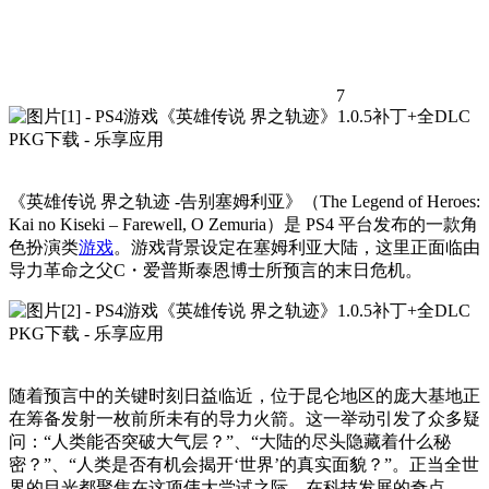
7
《英雄传说 界之轨迹 -告别塞姆利亚》（The Legend of Heroes:
Kai no Kiseki – Farewell, O Zemuria）是 PS4 平台发布的一款角
色扮演类
游戏
。游戏背景设定在塞姆利亚大陆，这里正面临由
导力革命之父C・爱普斯泰恩博士所预言的末日危机。
随着预言中的关键时刻日益临近，位于昆仑地区的庞大基地正
在筹备发射一枚前所未有的导力火箭。这一举动引发了众多疑
问：“人类能否突破大气层？”、“大陆的尽头隐藏着什么秘
密？”、“人类是否有机会揭开‘世界’的真实面貌？”。正当全世
界的目光都聚焦在这项伟大尝试之际，在科技发展的奇点——