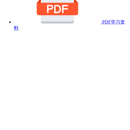
PDF学习资
料