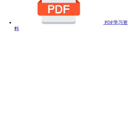
PDF学习资
料