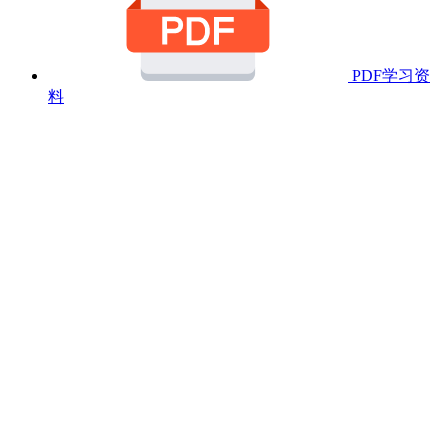
PDF学习资
料