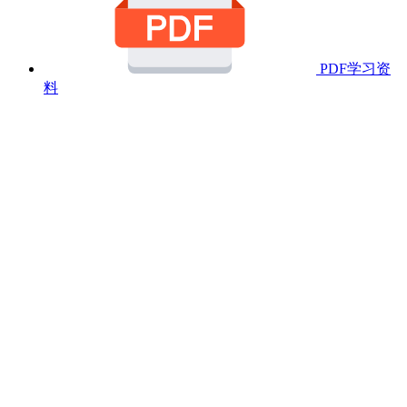
PDF学习资
料