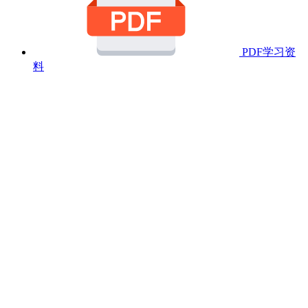
PDF学习资
料