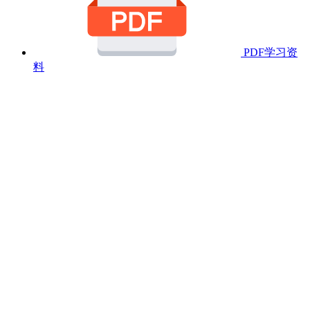
PDF学习资
料