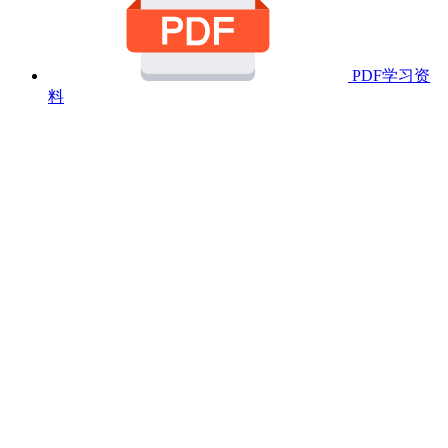
PDF学习资
料