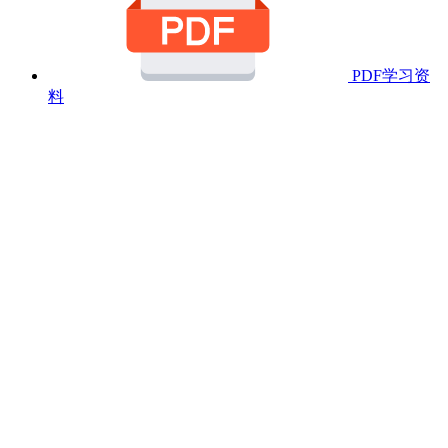
PDF学习资
料