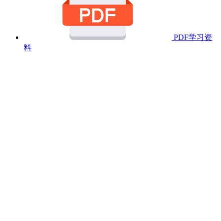
PDF学习资
料