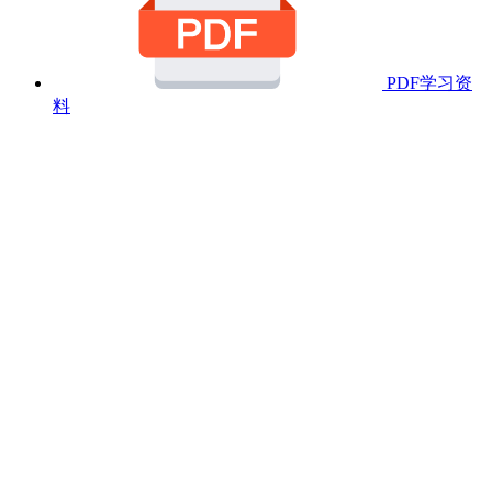
PDF学习资
料