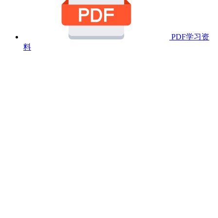
PDF学习资
料