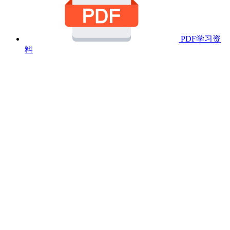
PDF学习资
料