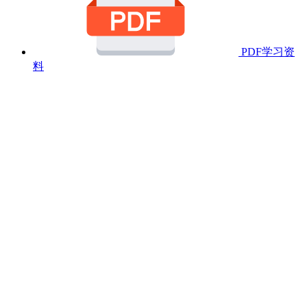
PDF学习资
料