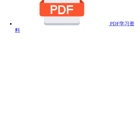
PDF学习资
料