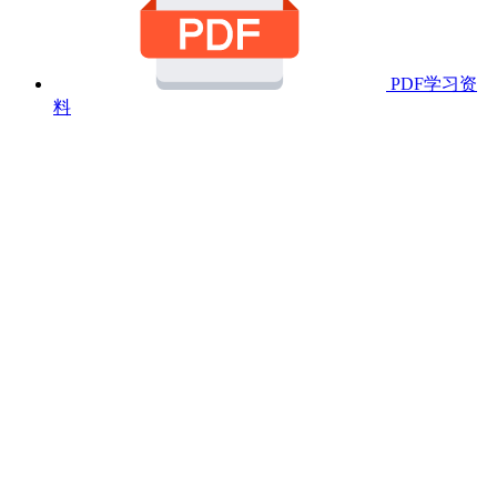
PDF学习资
料