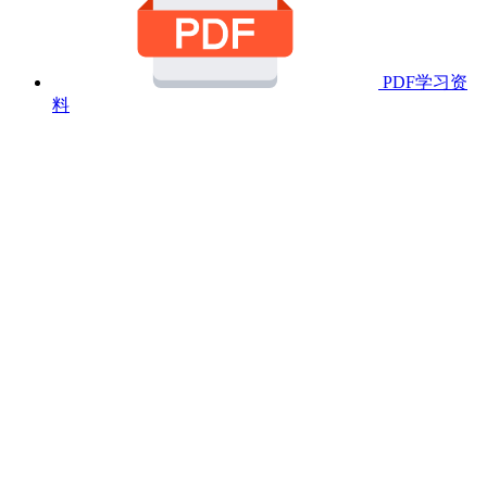
PDF学习资
料