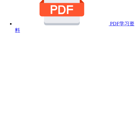
PDF学习资
料