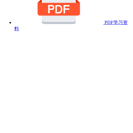
PDF学习资
料