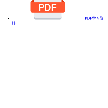
PDF学习资
料