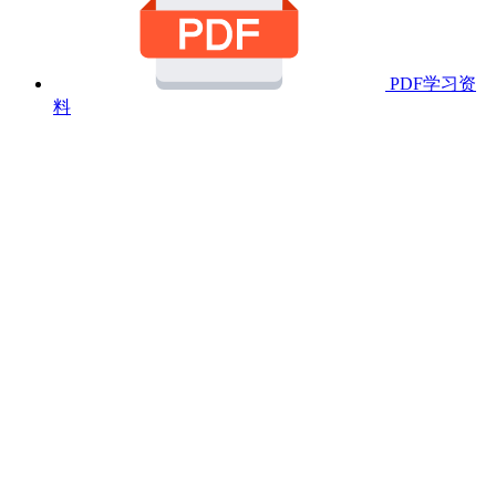
PDF学习资
料