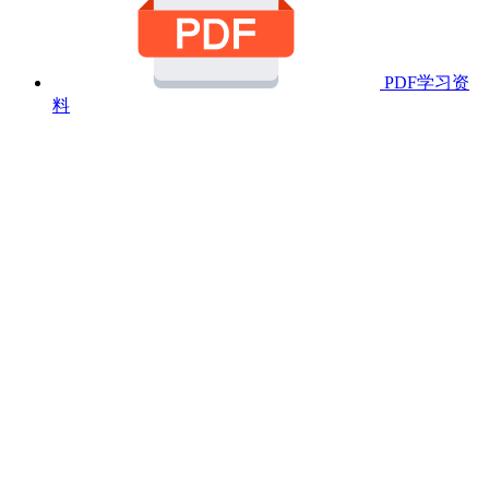
PDF学习资
料