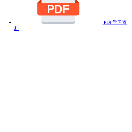
PDF学习资
料