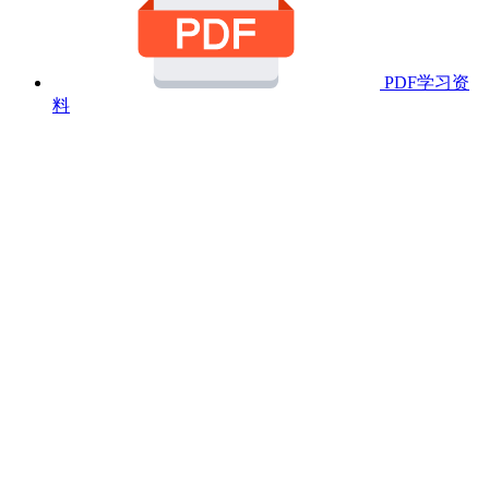
PDF学习资
料