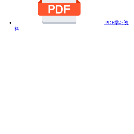
PDF学习资
料