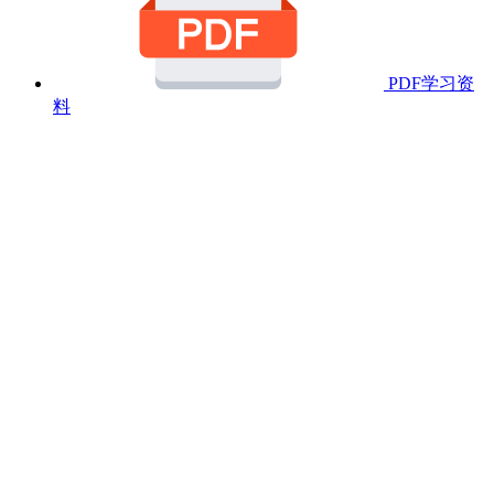
PDF学习资
料