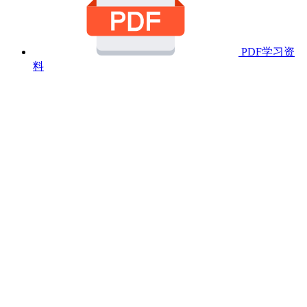
PDF学习资
料