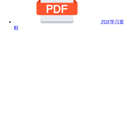
PDF学习资
料