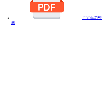
PDF学习资
料