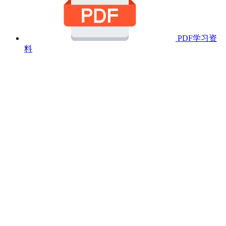
PDF学习资
料