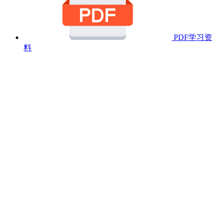
PDF学习资
料