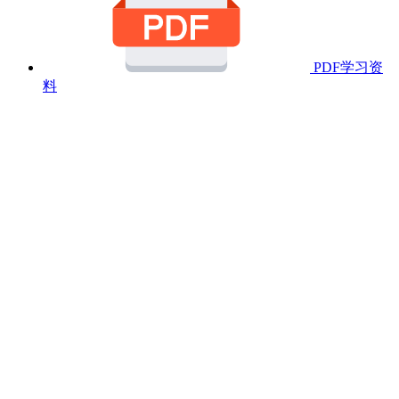
PDF学习资
料