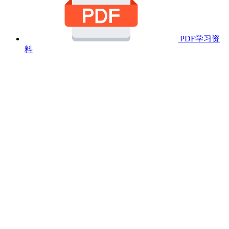
PDF学习资
料