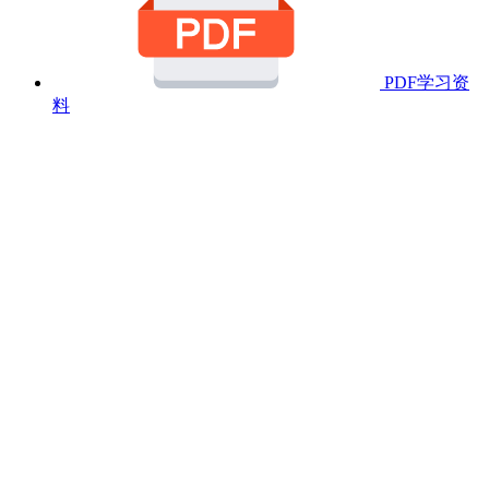
PDF学习资
料